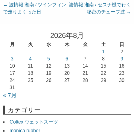
投
←
波情報 湘南 / ツインフィン
波情報 湘南 / セスナ機で行く
で走りまくった日
秘密のチューブ波
→
稿
ナ
ビ
2026年8月
ゲ
月
火
水
木
金
土
日
ー
1
2
シ
3
4
5
6
7
8
9
ョ
10
11
12
13
14
15
16
17
18
19
20
21
22
23
ン
24
25
26
27
28
29
30
31
« 7月
カテゴリー
Coltex.ウェットスーツ
monica rubber