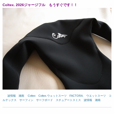
Coltex. 2026ジャージフル もうすぐです！！
波情報 湘南
、
Coltex
、
Coltex.ウェットスーツ
、
FACTORA.
、
ウエットスーツ
、
コ
ルテックス
、
サーフィン
、
サーフボード
、
スチュアートスミス
、
波情報 湘南