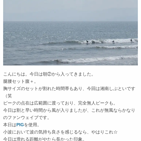
こんにちは。今日は朝②から入ってきました。
腿腰セット腹＋。
胸サイズのセットが割れた時間帯もあり、今回は湘南しぶといです
（笑
ピークの点在は広範囲に渡っており、完全無人ピークも。
今日は割と早い時間から風が入りましたが、これが無風ならかなり
のファンウェイブです。
本日は
PIG
を使用。
小波において波の気持ち良さを感じるなら、やはりこれ☆
今日は滑れる距離がやたら長かった印象。