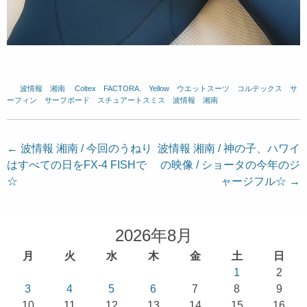
波情報 湘南
、
Coltex
、
FACTORA.
、
Yellow
、
ウエットスーツ
、
コルテックス
、
サ
ーフィン
、
サーフボード
、
スチュアートスミス
、
波情報 湘南
投
←
波情報 湘南 / 今回のうねり
波情報 湘南 / 神の子、ハワイ
はすべての日をFX-4 FISHで
の映像 / ショータの今年のジ
稿
☆
ャージフル☆
→
ナ
ビ
ゲ
2026年8月
ー
月
火
水
木
金
土
日
シ
1
2
ョ
3
4
5
6
7
8
9
10
11
12
13
14
15
16