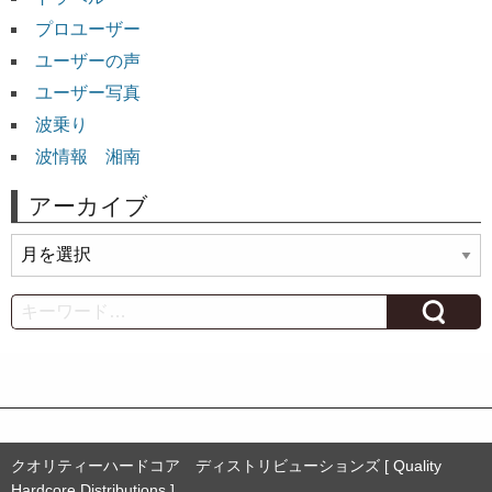
プロユーザー
ユーザーの声
ユーザー写真
波乗り
波情報 湘南
アーカイブ
ア
ー
カ
Search
イ
ブ
クオリティーハードコア ディストリビューションズ [ Quality
Hardcore Distributions ]