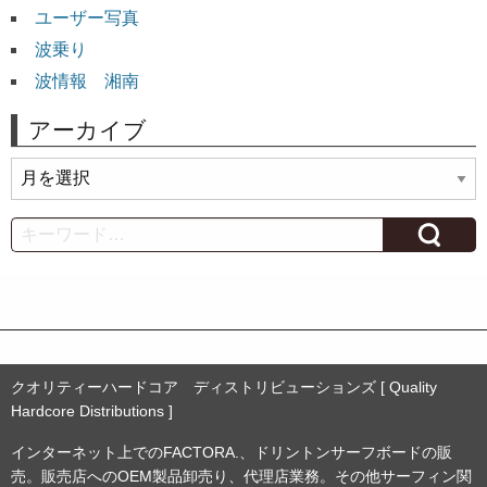
ユーザー写真
波乗り
波情報 湘南
アーカイブ
ア
ー
カ
Search
イ
ブ
クオリティーハードコア ディストリビューションズ [ Quality
Hardcore Distributions ]
インターネット上でのFACTORA.、ドリントンサーフボードの販
売。販売店へのOEM製品卸売り、代理店業務。その他サーフィン関