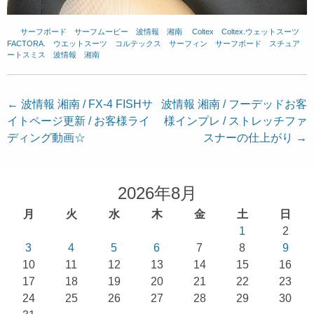
サーフボード
、
サーフムービー
、
波情報 湘南
、
Coltex
、
Coltex.ウェットスーツ
、
FACTORA.
、
ウエットスーツ
、
コルテックス
、
サーフィン
、
サーフボード
、
スチュア
ートスミス
、
波情報 湘南
投
←
波情報 湘南 / FX-4 FISHサ
波情報 湘南 / フーデッドお客
イトページ更新 / お客様ライ
様インプレ / ストレッチファ
稿
ディング動画☆
スナーの仕上がり
→
ナ
ビ
ゲ
2026年8月
ー
月
火
水
木
金
土
日
シ
1
2
ョ
3
4
5
6
7
8
9
10
11
12
13
14
15
16
ン
17
18
19
20
21
22
23
24
25
26
27
28
29
30