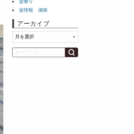
波乗り
波情報 湘南
アーカイブ
ア
ー
カ
Search
イ
ブ