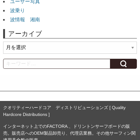
ユーザー写真
波乗り
波情報 湘南
アーカイブ
ア
ー
カ
Search
イ
ブ
クオリティーハードコア ディストリビューションズ [ Quality
Hardcore Distributions ]
インターネット上でのFACTORA.、ドリントンサーフボードの販
売。販売店へのOEM製品卸売り、代理店業務。その他サーフィン関