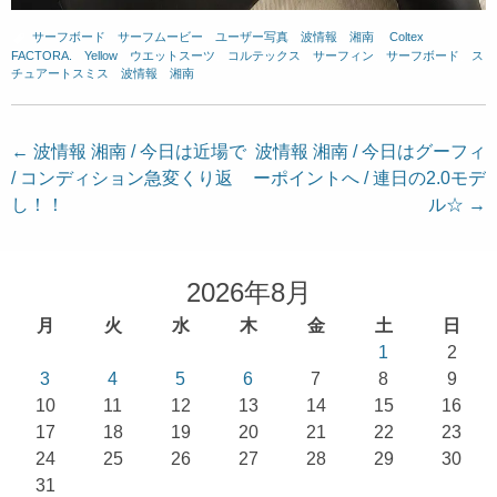
サーフボード
、
サーフムービー
、
ユーザー写真
、
波情報 湘南
、
Coltex
、
FACTORA.
、
Yellow
、
ウエットスーツ
、
コルテックス
、
サーフィン
、
サーフボード
、
ス
チュアートスミス
、
波情報 湘南
投
←
波情報 湘南 / 今日は近場で
波情報 湘南 / 今日はグーフィ
/ コンディション急変くり返
ーポイントへ / 連日の2.0モデ
稿
し！！
ル☆
→
ナ
ビ
ゲ
2026年8月
ー
月
火
水
木
金
土
日
シ
1
2
ョ
3
4
5
6
7
8
9
10
11
12
13
14
15
16
ン
17
18
19
20
21
22
23
24
25
26
27
28
29
30
31