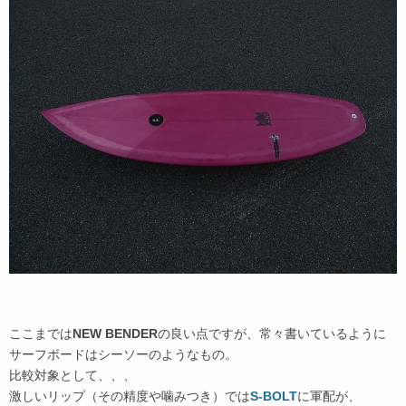
ここまでは
NEW BENDER
の良い点ですが、常々書いているように
サーフボードはシーソーのようなもの。
比較対象として、、、
激しいリップ（その精度や噛みつき）では
S-BOLT
に軍配が、