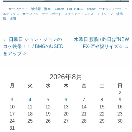
サーフボード
、
波情報 湘南
、
Coltex
、
FACTORA.
、
Yellow
、
ウエットスーツ
、
コ
ルテックス
、
サーフィン
、
サーフボード
、
スチュアートスミス
、
ドリントン
、
波情
報 湘南
投
←
日曜日 ジョン・ジョンの
水曜日 腹胸 / 昨日は”NEW
コケ映像！！ / BMGのUSED
FX-2″＠腹サイズ☆
→
稿
をアップ☆
ナ
ビ
ゲ
2026年8月
ー
月
火
水
木
金
土
日
シ
1
2
ョ
3
4
5
6
7
8
9
10
11
12
13
14
15
16
ン
17
18
19
20
21
22
23
24
25
26
27
28
29
30
31