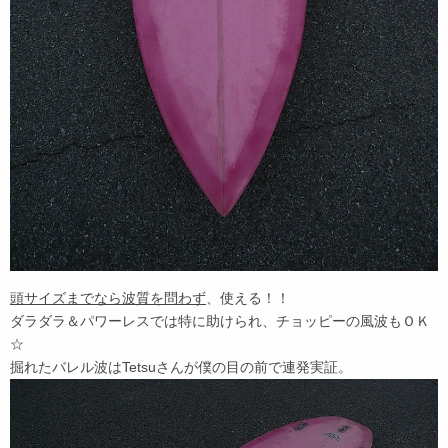
頭サイズまでなら波質を問わず
、使える！！
ダラダラ＆パワーレスでは特に助けられ、チョッピーの風波もＯＫ
☆
掘れたバレル波はTetsuさんが僕の目の前で連発実証。