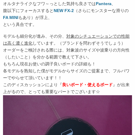
オルタナライクなフワ～っとした気持ち良さでは
Pantera
、
腹以下にフォーカスすると
NEW FX-2
（さらにモンスターな滑りの
FA MINI
もあり）が浮上、
という具合です。
モデルも細分化が進み、その分、
対象のシチュエーションでの性能
は高く濃く進化
しています。（ブランドを問わずそうでしょう）
オーダーをご検討される際には、対象波のサイズや波乗りの方向性
（したいこと）を分かる範囲で教えて下さい。
もちろん現在お使いの調子良いボードの詳細も！
各モデルを熟知した僕がモデルからサイズのご提案まで、フルパワ
ーでやらせて頂いています！！
このディスカッションにより『
良いボード・使えるボード
』が出来
上がるので、とっても重要なパートでございます☆