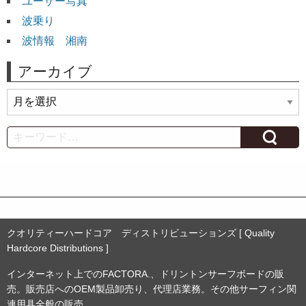
ユーザー写真
波乗り
波情報 湘南
アーカイブ
ア
ー
カ
Search
イ
ブ
クオリティーハードコア ディストリビューションズ [ Quality
Hardcore Distributions ]
インターネット上でのFACTORA.、ドリントンサーフボードの販
売。販売店へのOEM製品卸売り、代理店業務。その他サーフィン関
連用具全般の販売。