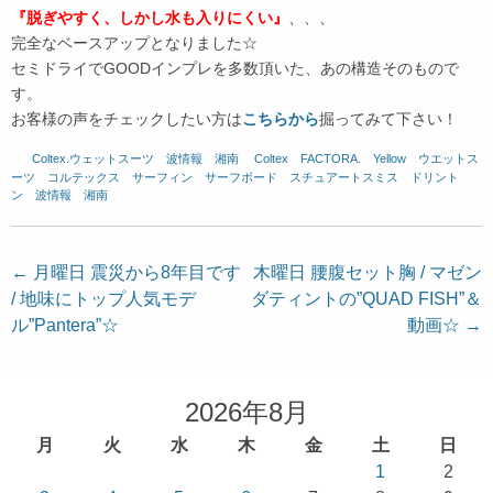
『脱ぎやすく、しかし水も入りにくい』
、、、
完全なベースアップとなりました☆
セミドライでGOODインプレを多数頂いた、あの構造そのもので
す。
お客様の声をチェックしたい方は
こちらから
掘ってみて下さい！
Coltex.ウェットスーツ
、
波情報 湘南
、
Coltex
、
FACTORA.
、
Yellow
、
ウエットス
ーツ
、
コルテックス
、
サーフィン
、
サーフボード
、
スチュアートスミス
、
ドリント
ン
、
波情報 湘南
投
←
月曜日 震災から8年目です
木曜日 腰腹セット胸 / マゼン
/ 地味にトップ人気モデ
ダティントの”QUAD FISH”＆
稿
ル”Pantera”☆
動画☆
→
ナ
ビ
ゲ
2026年8月
ー
月
火
水
木
金
土
日
シ
1
2