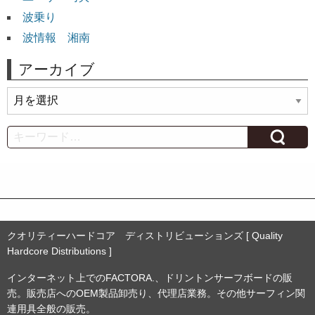
波乗り
波情報 湘南
アーカイブ
ア
ー
カ
Search
イ
ブ
クオリティーハードコア ディストリビューションズ [ Quality
Hardcore Distributions ]
インターネット上でのFACTORA.、ドリントンサーフボードの販
売。販売店へのOEM製品卸売り、代理店業務。その他サーフィン関
連用具全般の販売。