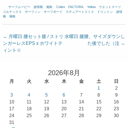
サーフムービー
、
波情報 湘南
、
Coltex
、
FACTORA.
、
Yellow
、
ウエットスーツ
、
コルテックス
、
サーフィン
、
サーフボード
、
スチュアートスミス
、
ドリントン
、
波情
報 湘南
投
←
月曜日 腰セット腹 / ストリ
水曜日 腿腰、サイズダウンし
ンガーレスEPS x ホワイトテ
た後でした（泣
→
稿
ィント☆
ナ
ビ
ゲ
2026年8月
ー
月
火
水
木
金
土
日
シ
1
2
ョ
3
4
5
6
7
8
9
10
11
12
13
14
15
16
ン
17
18
19
20
21
22
23
24
25
26
27
28
29
30
31