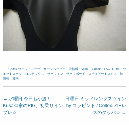
Coltex.ウェットスーツ
、
サーフムービー
、
波情報 湘南
、
Coltex
、
FACTORA.
、
ウ
エットスーツ
、
コルテックス
、
サーフィン
、
サーフボード
、
スチュアートスミス
、
波
情報 湘南
投
←
水曜日 今日も小波 /
日曜日 ミッドレングスツイン
Kusaka家のPIG、初乗りイン
by コラピント / Coltex. ZIPレ
稿
プレ☆
スのタッパ☆
→
ナ
ビ