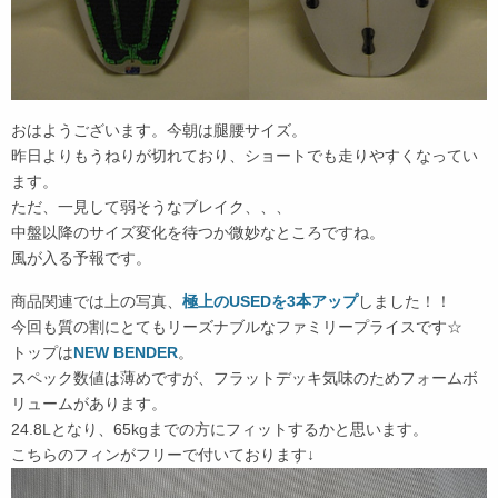
おはようございます。今朝は腿腰サイズ。
昨日よりもうねりが切れており、ショートでも走りやすくなってい
ます。
ただ、一見して弱そうなブレイク、、、
中盤以降のサイズ変化を待つか微妙なところですね。
風が入る予報です。
商品関連では上の写真、
極上のUSEDを3本アップ
しました！！
今回も質の割にとてもリーズナブルなファミリープライスです☆
トップは
NEW BENDER
。
スペック数値は薄めですが、フラットデッキ気味のためフォームボ
リュームがあります。
24.8Lとなり、65kgまでの方にフィットするかと思います。
こちらのフィンがフリーで付いております↓