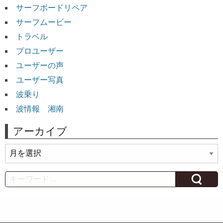
サーフボードリペア
サーフムービー
トラベル
プロユーザー
ユーザーの声
ユーザー写真
波乗り
波情報 湘南
アーカイブ
ア
ー
カ
Search
イ
ブ