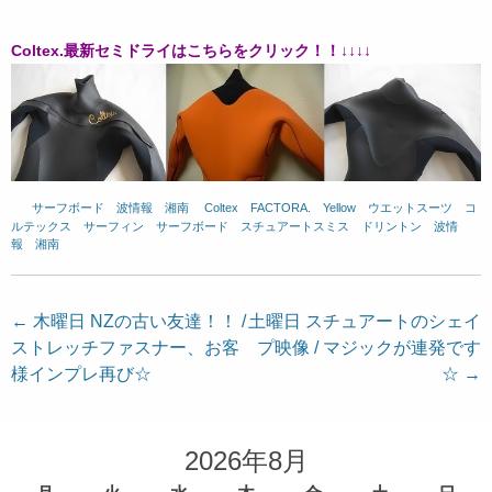
Coltex.最新セミドライはこちらをクリック！！↓↓↓↓
サーフボード
、
波情報 湘南
、
Coltex
、
FACTORA.
、
Yellow
、
ウエットスーツ
、
コ
ルテックス
、
サーフィン
、
サーフボード
、
スチュアートスミス
、
ドリントン
、
波情
報 湘南
投
←
木曜日 NZの古い友達！！ /
土曜日 スチュアートのシェイ
ストレッチファスナー、お客
プ映像 / マジックが連発です
稿
様インプレ再び☆
☆
→
ナ
ビ
ゲ
2026年8月
ー