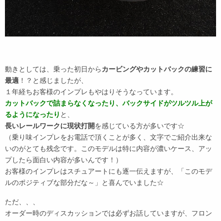
動きとしては、乗った初日から
カービングやカットバックの練習に
最適
！？と感じましたが、
１年経ちお客様のインプレもやはりそうなっています。
カットバックで詰まらなくなったり、バックサイドがツルツル上が
るようになったり
と、
長いレールワークに現状打開
を感じている方が多いです☆
（乗り味インプレをお電話で頂くことが多く、文字でご紹介出来な
いのがとても残念です。このモデルは特に内容が濃いケース、アッ
プしたら面白い内容が多いんです！）
お客様のインプレはスチュアートにも逐一伝えますが、「このモデ
ルのポジティブな部分だな～」と喜んでいました☆
ただ、、、
オーダー時のディスカッションでは必ずお話していますが、フロン