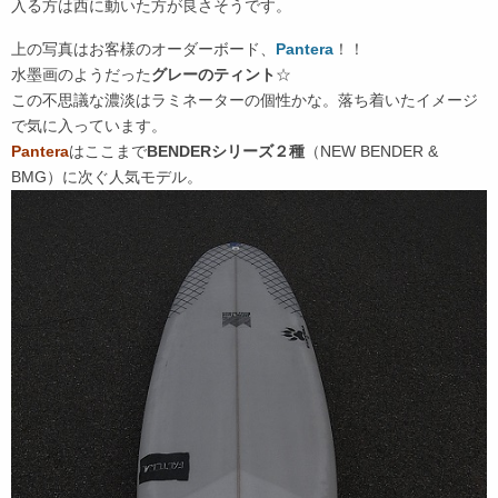
入る方は西に動いた方が良さそうです。
上の写真はお客様のオーダーボード、
Pantera
！！
水墨画のようだった
グレーのティント
☆
この不思議な濃淡はラミネーターの個性かな。落ち着いたイメージ
で気に入っています。
Pantera
はここまで
BENDERシリーズ２種
（NEW BENDER &
BMG）に次ぐ人気モデル。