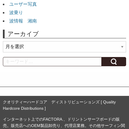
ユーザー写真
波乗り
波情報 湘南
アーカイブ
ア
ー
カ
Search
イ
ブ
クオリティーハードコア ディストリビューションズ [ Quality
Hardcore Distributions ]
インターネット上でのFACTORA.、ドリントンサーフボードの販
売。販売店へのOEM製品卸売り、代理店業務。その他サーフィン関