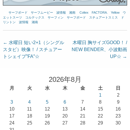
サーフボード
、
サーフムービー
、
波情報 湘南
、
Coltex
、
FACTORA.
、
Yellow
、
ウ
エットスーツ
、
コルテックス
、
サーフィン
、
サーフボード
、
スチュアートスミス
、
ド
リントン
、
波情報 湘南
投
←
水曜日 短い2+1（シングル
木曜日 胸サイズGOOD！ /
スタビ）映像！ / スチュアー
NEW BENDER、小波動画
稿
トシェイプ”FA”☆
UP☆
→
ナ
ビ
ゲ
2026年8月
ー
月
火
水
木
金
土
日
シ
1
2
ョ
3
4
5
6
7
8
9
10
11
12
13
14
15
16
ン
17
18
19
20
21
22
23
24
25
26
27
28
29
30
31