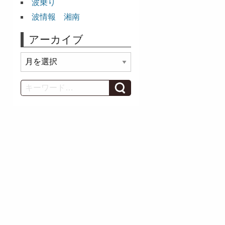
波乗り
波情報 湘南
アーカイブ
ア
ー
カ
Search
イ
ブ