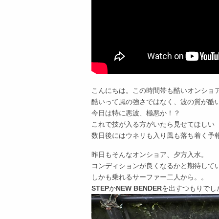
こんにちは。この時間帯も酷いオンショ
酷いって風の強さではなく、波の質が酷
今日は特に悪波、極悪か！？
これで技が入る方がいたら見せてほしい
数日後にはウネリも入り風も落ち着く予
昨日もそんなオンショア、夕方入水。
コンディションが良くなるかと期待して
しかも乗れるサーファー二人から。。
STEP
か
NEW BENDER
を出すつもりでし