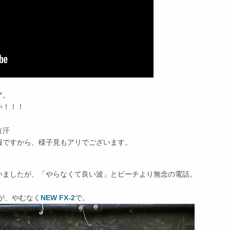
ア。
い！！！
（汗
報ですから、様子見もアリでございます。
いましたが、「やらなくて良い波」とビーチより無念の電話。
が、やむなく
NEW FX-2
で。