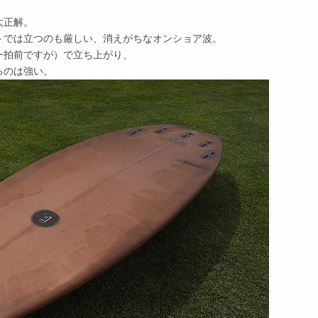
大正解。
トでは立つのも厳しい、消えがちなオンショア波。
一拍前ですが）で立ち上がり、
るのは強い。