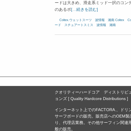
ードは大きめ、滑走系ミッド一択のコンデ
のあるポ
[…続きを読む]
Coltex.ウェットスーツ
、
波情報 湘南
Coltex
、
C
ード
、
スチュアートスミス
、
波情報 湘南
クオリティーハードコア ディストリビ
ョンズ [ Quality Hardcore Distributions ]
インターネット上でのFACTORA.、ドリ
サーフボードの販売。販売店へのOEM製
り、代理店業務。その他サーフィン関連
般の販売。