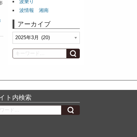
波乗り
形
波情報 湘南
ボ
アーカイブ
ア
ー
カ
Search
イ
ブ
イト内検索
h