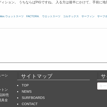
ィション。 うちならばPIGですね。 入る方は後半にかけて、手前に地
oltex.ウェットスーツ
、
FACTORA.
、
ウエットスーツ
、
コルテックス
、
サーフィン
、
サーフ
ューシ
サイトマップ
サ
Searc
TOP
ントン
NEWS
品卸売
SURFBOARDS
用具全
CONTACT