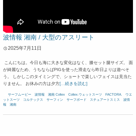
波情報 湘南 / 大型のアスリート
2025年7月11日
こんにちは。今日も海に大きな変化はなく、膝セット腿サイズ。 面
が綺麗なため、うちならばPIGを使った滑走なら昨日よりは遊べそ
う。 しかしこのタイミングで、ショートで楽しいフェイスは見当た
りません。 お休みの方は夕方
[…続きを読む]
サーフムービー
、
波情報 湘南
Coltex
、
Coltex.ウェットスーツ
、
FACTORA.
、
ウエ
ットスーツ
、
コルテックス
、
サーフィン
、
サーフボード
、
スチュアートスミス
、
波情
報 湘南