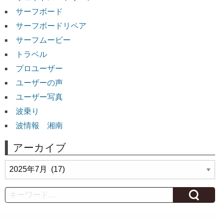
サーフボード
サーフボードリペア
サーフムービー
トラベル
プロユーザー
ユーザーの声
ユーザー写真
波乗り
波情報 湘南
アーカイブ
ア
ー
カ
Search
イ
ブ