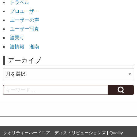
トラベル
プロユーザー
ユーザーの声
ユーザー写真
波乗り
波情報 湘南
アーカイブ
ア
ー
カ
Search
イ
ブ
クオリティーハードコア ディストリビューションズ [ Quality