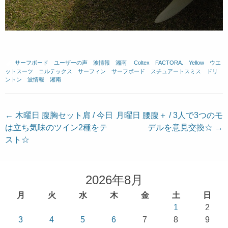
サーフボード
、
ユーザーの声
、
波情報 湘南
、
Coltex
、
FACTORA.
、
Yellow
、
ウエ
ットスーツ
、
コルテックス
、
サーフィン
、
サーフボード
、
スチュアートスミス
、
ドリ
ントン
、
波情報 湘南
投
←
木曜日 腹胸セット肩 / 今日
月曜日 腰腹＋ / 3人で3つのモ
は立ち気味のツイン2種をテ
デルを意見交換☆
→
稿
スト☆
ナ
ビ
ゲ
2026年8月
ー
月
火
水
木
金
土
日
シ
1
2
ョ
3
4
5
6
7
8
9