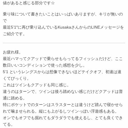
値があると感じる部分です☆
乗り味について書きたいことはいっぱいありますが、キリが無いの
で
最近5’1″に再び乗り込んでいるKusakaさんからのLINEメッセージを
ご紹介です。
お疲れ様。
最近ハマってクアッドで乗らせもらってるフィッシュだけど、ここ
数日いいコンディションで使った感想を少し。
5’1 というレングスからは想像できないほどテイクオフ、初速は速
くてびっくり。
これはツインもクアッドも同じ感じ。
違うのはターンで、ツインは後ろ踏めない感じだけどクアッドは普
通に踏める。
特にポケットでのターンはスラスターとは違うけど踏んで寝かせら
れて噛ませられる。縦にも上がるしツインっぽい浮遊感もある。
オンでもオフでも掘れてもダラダラでも使えるし、とても良くでき
てる。