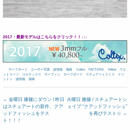
2017・最新モデルはこちらをクリック！！↓↓↓
サーフボード
、
ユーザー写真
、
波情報 湘南
、
Coltex
、
FACTORA.
、
Yellow
、
ウエ
ットスーツ
、
コルテックス
、
サーフィン
、
サーフボード
、
スチュアートスミス
、
ドリ
ントン
、
波情報 湘南
投
←
金曜日 膝腿にダウン / 昨日
火曜日 膝腿 / スチュアートシ
はスチュアートの新作、クア
ェイプ “クアッドフィッシュ”
稿
ッドフィッシュをテス
を再びテスト☆
→
ナ
ト！！！
ビ