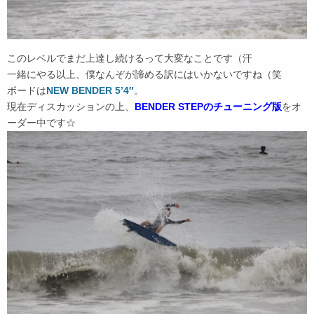
このレベルでまだ上達し続けるって大変なことです（汗
一緒にやる以上、僕なんぞが諦める訳にはいかないですね（笑
ボードは
NEW BENDER 5’4″
。
現在ディスカッションの上、
BENDER STEPのチューニング版
をオ
ーダー中です☆