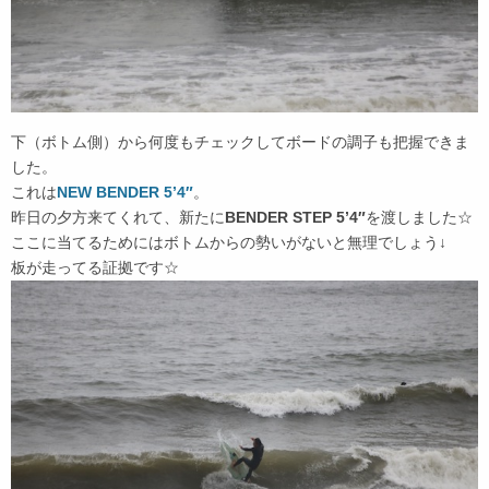
下（ボトム側）から何度もチェックしてボードの調子も把握できま
した。
これは
NEW BENDER 5’4″
。
昨日の夕方来てくれて、新たに
BENDER STEP 5’4″
を渡しました☆
ここに当てるためにはボトムからの勢いがないと無理でしょう↓
板が走ってる証拠です☆