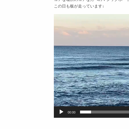
この日も板が走っています↓
動
画
プ
レ
ー
ヤ
ー
00:00