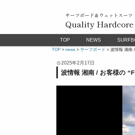
サーフボード＆ウェットスーツ
Quality Hardcore
TOP
NEWS
SURFB
TOP
>
news
>
サーフボード
>
波情報 湘南 
2025年2月17日
波情報 湘南 / お客様の “
動
画
プ
レ
ー
ヤ
ー