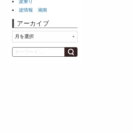
波乗り
波情報 湘南
アーカイブ
ア
ー
カ
Search
イ
ブ