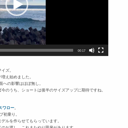
00:17
サイズ。
が増え始めました。
面への影響はほぼ無し。
ば今のうち、ショートは後半のサイズアップに期待ですね。
グスワロー
。
プ初乗り。
モデルを作らせてもらっています。
ドのお渡し、これまたやり甲斐があります。