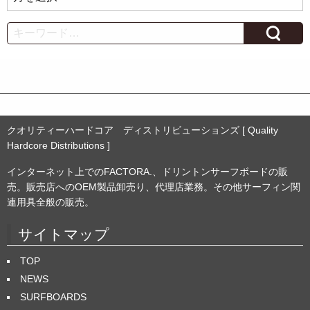
ー
カ
Search
イ
ブ
クオリティーハードコア ディストリビューションズ [ Quality
Hardcore Distributions ]
インターネット上でのFACTORA.、ドリントンサーフボードの販
売。販売店へのOEM製品卸売り、代理店業務。その他サーフィン関
連用具全般の販売。
サイトマップ
TOP
NEWS
SURFBOARDS