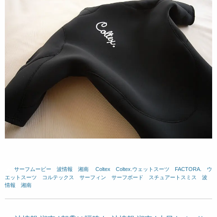
サーフムービー
、
波情報 湘南
、
Coltex
、
Coltex.ウェットスーツ
、
FACTORA.
、
ウ
エットスーツ
、
コルテックス
、
サーフィン
、
サーフボード
、
スチュアートスミス
、
波
情報 湘南