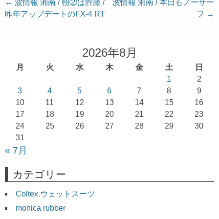
投
←
波情報 湘南 / 朝②は脛膝 /
波情報 湘南 / 本日もノーサー
昨年アップデートのFX-4 RT
フ
→
稿
ナ
ビ
2026年8月
ゲ
月
火
水
木
金
土
日
ー
1
2
シ
3
4
5
6
7
8
9
ョ
10
11
12
13
14
15
16
17
18
19
20
21
22
23
ン
24
25
26
27
28
29
30
31
« 7月
カテゴリー
Coltex.ウェットスーツ
monica rubber