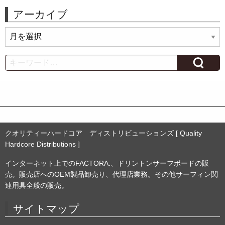
アーカイブ
ア
ー
カ
Search
イ
ブ
クオリティーハードコア ディストリビューションズ [ Quality
Hardcore Distributions ]
インターネット上でのFACTORA.、ドリントンサーフボードの販
売。販売店へのOEM製品卸売り、代理店業務。その他サーフィン関
連用具全般の販売。
サイトマップ