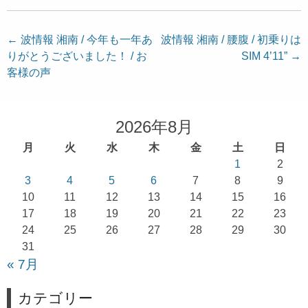
投
←
波情報 湘南 / 今年も一年あ
波情報 湘南 / 腰腹 / 初乗りは
りがとうございました！ / お
SIM 4’11”
→
稿
客様の声
ナ
ビ
ゲ
2026年8月
ー
月
火
水
木
金
土
日
シ
1
2
ョ
3
4
5
6
7
8
9
10
11
12
13
14
15
16
ン
17
18
19
20
21
22
23
24
25
26
27
28
29
30
31
« 7月
カテゴリー