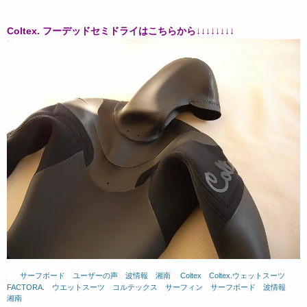
Coltex. フーデッドセミドライはこちらから↓↓↓↓↓↓↓↓
サーフボード
、
ユーザーの声
、
波情報 湘南
、
Coltex
、
Coltex.ウェットスーツ
、
FACTORA.
、
ウエットスーツ
、
コルテックス
、
サーフィン
、
サーフボード
、
波情報
湘南