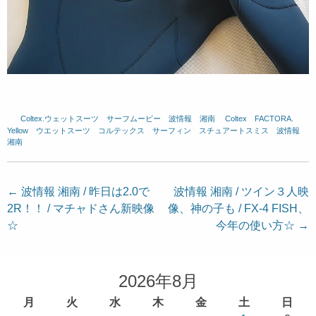
Coltex.ウェットスーツ
、
サーフムービー
、
波情報 湘南
、
Coltex
、
FACTORA.
、
Yellow
、
ウエットスーツ
、
コルテックス
、
サーフィン
、
スチュアートスミス
、
波情報
湘南
投
←
波情報 湘南 / 昨日は2.0で
波情報 湘南 / ツイン３人映
2R！！ / マチャドさん新映像
像、神の子も / FX-4 FISH、
稿
☆
今年の使い方☆
→
ナ
ビ
ゲ
2026年8月
ー
月
火
水
木
金
土
日
シ