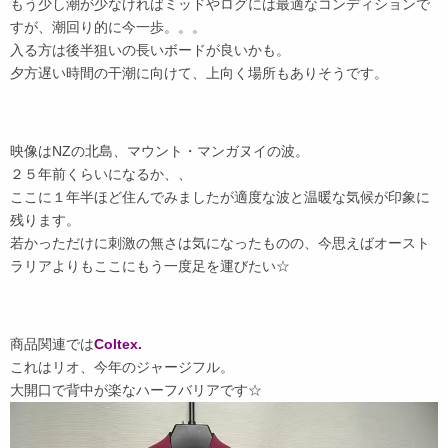
もう少し潮が少なければミッドやログには最適なコンディションで
すが、潮回り的に今一歩。。。
入る方は後半狙いの長いボードが良いかも。
夕方遅い時間の干潮に向けて、上向く場所もありそうです。
映像はNZの北島、マウント・マンガヌイの波。
２５年前くらいになるか、、
ここに１年半ほど住んでみましたが適度な波と温暖な気候が印象に
残ります。
若かっただけに刺激の無さは気になったものの、今思えばオースト
ラリアよりもここにもう一度足を運びたい☆
商品関連では
Coltex.
これはリオ、今年のジャージフル。
大開口で背中が楽なハーフバリアです☆