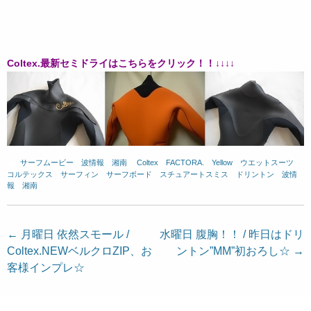
Coltex.最新セミドライはこちらをクリック！！↓↓↓↓
サーフムービー
、
波情報 湘南
、
Coltex
、
FACTORA.
、
Yellow
、
ウエットスーツ
、
コルテックス
、
サーフィン
、
サーフボード
、
スチュアートスミス
、
ドリントン
、
波情
報 湘南
投
←
月曜日 依然スモール /
水曜日 腹胸！！ / 昨日はドリ
Coltex.NEWベルクロZIP、お
ントン”MM”初おろし☆
→
稿
客様インプレ☆
ナ
ビ