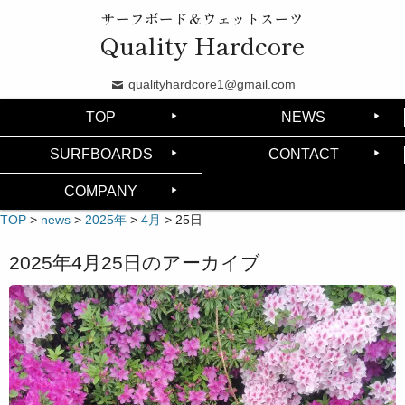
サーフボード＆ウェットスーツ
Quality Hardcore
qualityhardcore1@gmail.com
TOP
NEWS
SURFBOARDS
CONTACT
COMPANY
TOP
>
news
>
2025年
>
4月
>
25日
2025年4月25日
のアーカイブ