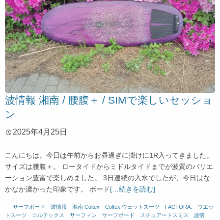
波情報 湘南 / 腰腹＋ / SIMで楽しいセッショ
ン
2025年4月25日
こんにちは。今日は午前からお昼過ぎに掛けに1R入ってきました。
サイズは腰腹＋。 ロータイドからミドルタイドまでが波質のバリエ
ーション豊富で楽しめました。 3日連続の入水でしたが、今日はな
かなか濃かった印象です。 ボード
[…続きを読む]
サーフボード
、
波情報 湘南
Coltex
、
Coltex.ウェットスーツ
、
FACTORA.
、
ウエッ
トスーツ
、
コルテックス
、
サーフィン
、
サーフボード
、
スチュアートスミス
、
波情