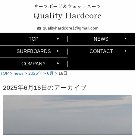
サーフボード＆ウェットスーツ
Quality Hardcore
qualityhardcore1@gmail.com
TOP
NEWS
SURFBOARDS
CONTACT
COMPANY
TOP
>
news
>
2025年
>
6月
>
16日
2025年6月16日
のアーカイブ