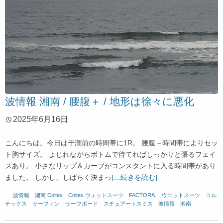
波情報 湘南 / 腰腹＋ / 地形は徐々に悪化
2025年6月16日
こんにちは。今日は干潮前の時間帯に1R。 腰腹～時間帯によりセッ
ト胸サイズ。 よじれながらボトムで待てればしっかりと張るフェイ
スあり。 小さなリップ＆カーブがコンスタントに入る時間帯があり
ました。 しかし、しばらく決まっ
[…続きを読む]
波情報 湘南
Coltex
、
Coltex.ウェットスーツ
、
FACTORA.
、
ウエットスーツ
、
コル
テックス
、
サーフィン
、
サーフボード
、
スチュアートスミス
、
波情報 湘南